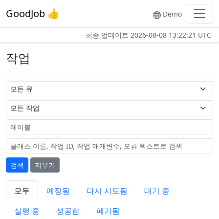
GoodJob 👍
Demo
최종 업데이트
2026-08-08 13:22:21 UTC
작업
큐 이름
작업 이름
레이블
검색
지우기
모두
예정됨
다시 시도됨
대기 중
실행 중
성공함
폐기됨