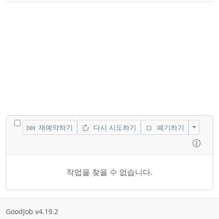
모든 작업 전환
액션 전
재예약하기
다시 시도하기
폐기하기
검사
작업을 찾을 수 없습니다.
GoodJob v4.19.2