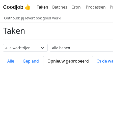
GoodJob 👍
Taken
Batches
Cron
Processen
P
Onthoud: jij levert ook goed werk!
Taken
Wachtrij naam
Taak naam
Alle
Gepland
Opnieuw geprobeerd
In de wa