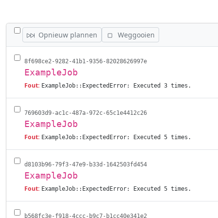
WISSEL ALLE VACATURES AF
Opnieuw plannen
Weggooien
8f698ce2-9282-41b1-9356-82028626997e
ExampleJob
Fout:
ExampleJob::ExpectedError: Executed 3 times.
769603d9-ac1c-487a-972c-65c1e4412c26
ExampleJob
Fout:
ExampleJob::ExpectedError: Executed 5 times.
d8103b96-79f3-47e9-b33d-1642503fd454
ExampleJob
Fout:
ExampleJob::ExpectedError: Executed 5 times.
b568fc3e-f918-4ccc-b9c7-b1cc40e341e2