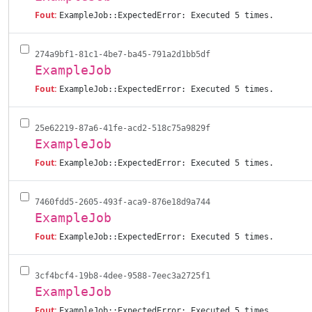
Fout:
ExampleJob::ExpectedError: Executed 5 times.
274a9bf1-81c1-4be7-ba45-791a2d1bb5df
ExampleJob
Fout:
ExampleJob::ExpectedError: Executed 5 times.
25e62219-87a6-41fe-acd2-518c75a9829f
ExampleJob
Fout:
ExampleJob::ExpectedError: Executed 5 times.
7460fdd5-2605-493f-aca9-876e18d9a744
ExampleJob
Fout:
ExampleJob::ExpectedError: Executed 5 times.
3cf4bcf4-19b8-4dee-9588-7eec3a2725f1
ExampleJob
Fout:
ExampleJob::ExpectedError: Executed 5 times.