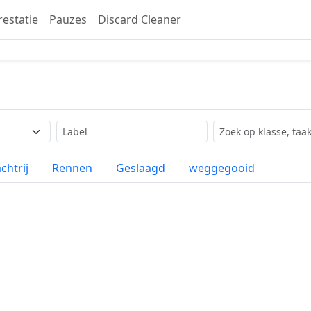
restatie
Pauzes
Discard Cleaner
Label
Zoekopdracht
chtrij
Rennen
Geslaagd
weggegooid