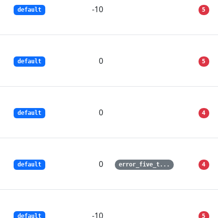
-10
5
default
0
5
default
0
4
default
0
4
default
error_five_t...
-10
5
default