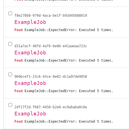
f8e278b8-979d-4aca-be1f-b93d45688819
ExampleJob
Fout:
ExampleJob::ExpectedError: Executed 5 times.
d31a7acf-48fd-4af6-be86-e41aaeaa723c
ExampleJob
Fout:
ExampleJob::ExpectedError: Executed 5 times.
969bcef1-23c6-43ce-8e82-dc1a97de9058
ExampleJob
Fout:
ExampleJob::ExpectedError: Executed 5 times.
2df17f2d-f687-4450-b2e8-ec9ababa0c6e
ExampleJob
Fout:
ExampleJob::ExpectedError: Executed 5 times.