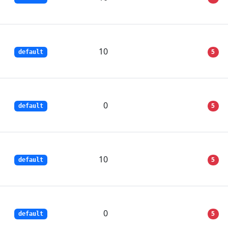
10
5
default
0
5
default
10
5
default
0
5
default