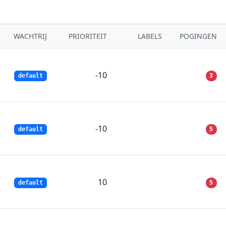
WACHTRIJ
PRIORITEIT
LABELS
POGINGEN
-10
3
default
-10
5
default
10
5
default