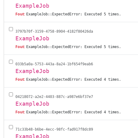
ExampleJob
Fout:
ExampleJob::ExpectedError: Executed 5 times.
3797b70f-3159-4758-8904-4182f80426da
ExampleJob
Fout:
ExampleJob::ExpectedError: Executed 5 times.
033b5a0a-5753-443a-8a24-1bf654f9eab6
ExampleJob
Fout:
ExampleJob::ExpectedError: Executed 4 times.
04218072-a2e2-4403-887c-a987e6bf37e7
ExampleJob
Fout:
ExampleJob::ExpectedError: Executed 4 times.
71c33b48-b6be-4ecc-98fc-fad917f8dc89
ExampleJob