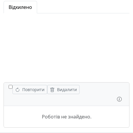
Відхилено
ПОКАЗАТИ ВСІ РОБОТИ
Повторити
Видалити
Огля
Роботів не знайдено.