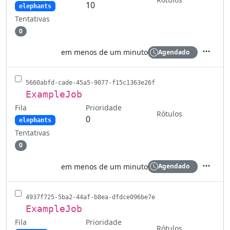
10
elephants
Tentativas
0
em menos de um minuto
Agendado
Ações
5660abfd-cade-45a5-9077-f15c1363e26f
ExampleJob
Fila
Prioridade
Rótulos
0
elephants
Tentativas
0
em menos de um minuto
Agendado
Ações
4937f725-5ba2-44af-b8ea-dfdce096be7e
ExampleJob
Fila
Prioridade
Rótulos