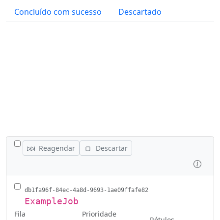
Concluído com sucesso
Descartado
ALTERNAR TODAS AS TAREFAS
Reagendar
Descartar
Inspe
db1fa96f-84ec-4a8d-9693-1ae09ffafe82
ExampleJob
Fila
Prioridade
Rótulos