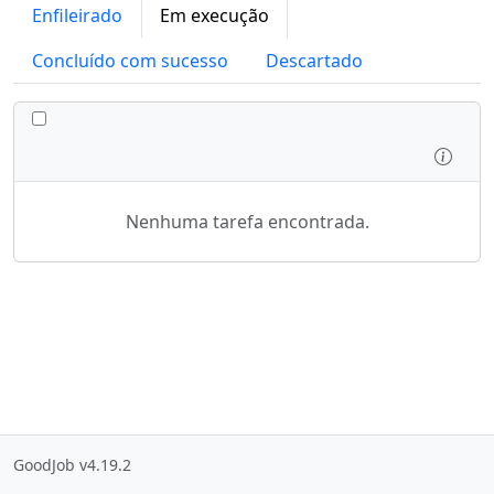
Enfileirado
Em execução
Concluído com sucesso
Descartado
ALTERNAR TODAS AS TAREFAS
Inspe
Nenhuma tarefa encontrada.
GoodJob v4.19.2