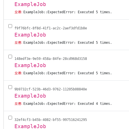
ExampleJob
오류:
ExampleJob::ExpectedError: Executed 5 times.
f9f76bfc-8f8d-41f1-ac2c-2aef3dfd1b8e
ExampleJob
오류:
ExampleJob::ExpectedError: Executed 5 times.
148edf3e-9e59-458a-84fe-28cd968d3158
ExampleJob
오류:
ExampleJob::ExpectedError: Executed 5 times.
9b9732cf-523b-46d3-9762-11205b08840e
ExampleJob
오류:
ExampleJob::ExpectedError: Executed 4 times.
32ef4cf3-b45b-4082-bf55-997516241295
ExampleJob