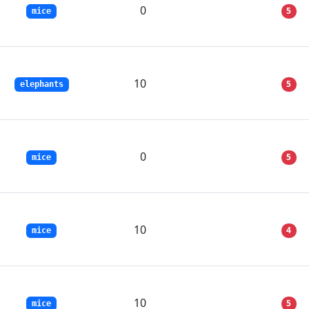
0
5
mice
10
5
elephants
0
5
mice
10
4
mice
10
5
mice