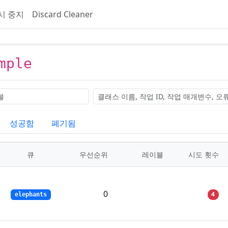
시 중지
Discard Cleaner
mple
블
검색
성공함
폐기됨
큐
우선순위
레이블
시도 횟수
0
4
elephants