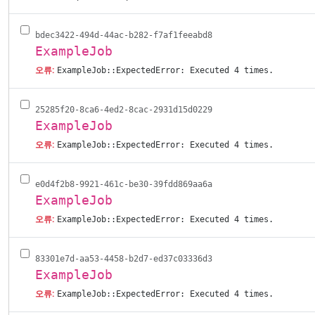
bdec3422-494d-44ac-b282-f7af1feeabd8
ExampleJob
오류:
ExampleJob::ExpectedError: Executed 4 times.
25285f20-8ca6-4ed2-8cac-2931d15d0229
ExampleJob
오류:
ExampleJob::ExpectedError: Executed 4 times.
e0d4f2b8-9921-461c-be30-39fdd869aa6a
ExampleJob
오류:
ExampleJob::ExpectedError: Executed 4 times.
83301e7d-aa53-4458-b2d7-ed37c03336d3
ExampleJob
오류:
ExampleJob::ExpectedError: Executed 4 times.