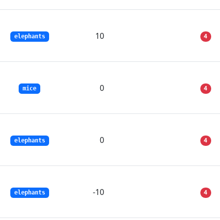
10
4
elephants
0
4
mice
0
4
elephants
-10
4
elephants