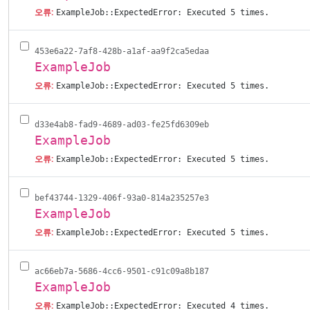
오류:
ExampleJob::ExpectedError: Executed 5 times.
453e6a22-7af8-428b-a1af-aa9f2ca5edaa
ExampleJob
오류:
ExampleJob::ExpectedError: Executed 5 times.
d33e4ab8-fad9-4689-ad03-fe25fd6309eb
ExampleJob
오류:
ExampleJob::ExpectedError: Executed 5 times.
bef43744-1329-406f-93a0-814a235257e3
ExampleJob
오류:
ExampleJob::ExpectedError: Executed 5 times.
ac66eb7a-5686-4cc6-9501-c91c09a8b187
ExampleJob
오류:
ExampleJob::ExpectedError: Executed 4 times.