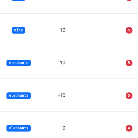
10
5
mice
10
5
elephants
-10
5
elephants
0
4
elephants