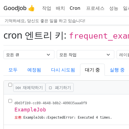
GoodJob 👍
작업
배치
Cron
프로세스
성능
일
기억하세요, 당신도 좋은 일을 하고 있습니다!
cron 엔트리 키:
frequent_exa
큐 이름
작업 이름
레이
모두
예정됨
다시 시도됨
대기 중
실행 중
모든 작업 전환
재예약하기
폐기하기
d0d3f1b9-cc89-4648-b8b2-409035aaa0f9
ExampleJob
오류:
ExampleJob::ExpectedError: Executed 4 times.