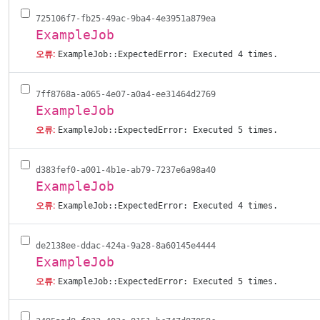
725106f7-fb25-49ac-9ba4-4e3951a879ea
ExampleJob
오류:
ExampleJob::ExpectedError: Executed 4 times.
7ff8768a-a065-4e07-a0a4-ee31464d2769
ExampleJob
오류:
ExampleJob::ExpectedError: Executed 5 times.
d383fef0-a001-4b1e-ab79-7237e6a98a40
ExampleJob
오류:
ExampleJob::ExpectedError: Executed 4 times.
de2138ee-ddac-424a-9a28-8a60145e4444
ExampleJob
오류:
ExampleJob::ExpectedError: Executed 5 times.