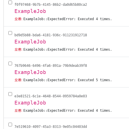
f0f97468-9b7b-4145-86b2-da0d65b80ca2
ExampleJob
오류:
ExampleJob::ExpectedError: Executed 4 times.
bd9d5b88-bda6-4181-936c-911231912718
ExampleJob
오류:
ExampleJob::ExpectedError: Executed 4 times.
767b9646-6496-4fa6-891a-79b9deab39f8
ExampleJob
오류:
ExampleJob::ExpectedError: Executed 5 times.
e3e81521-6c1e-4648-8544-0959784a0e03
ExampleJob
오류:
ExampleJob::ExpectedError: Executed 4 times.
7e519610-4097-45a3-8313-9e05c04403dd