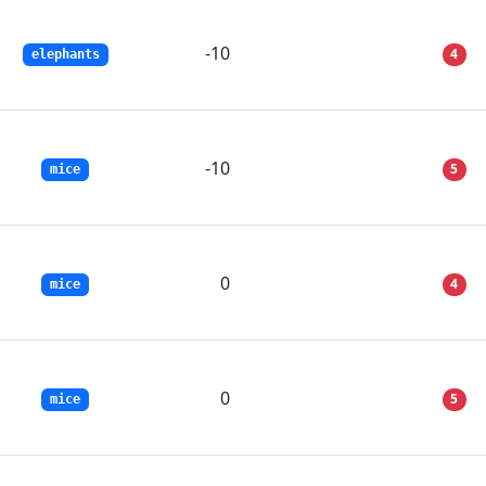
-10
4
elephants
-10
5
mice
0
4
mice
0
5
mice