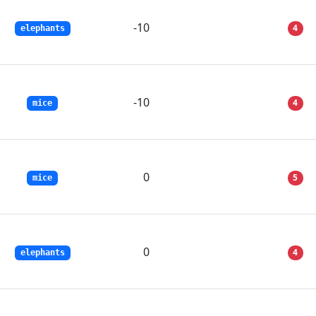
-10
4
elephants
-10
4
mice
0
5
mice
0
4
elephants