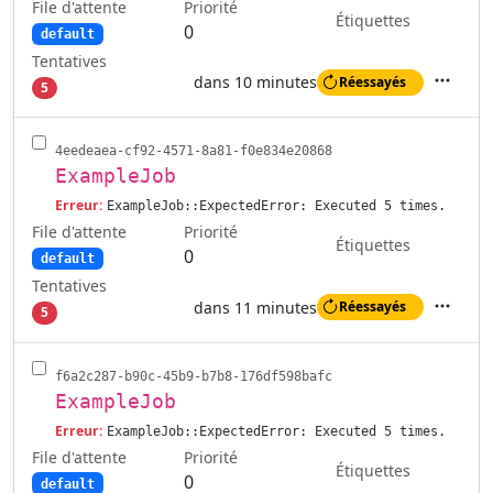
File d'attente
Priorité
Étiquettes
0
default
Tentatives
dans 10 minutes
Réessayés
5
Actions
4eedeaea-cf92-4571-8a81-f0e834e20868
ExampleJob
Erreur:
ExampleJob::ExpectedError: Executed 5 times.
File d'attente
Priorité
Étiquettes
0
default
Tentatives
dans 11 minutes
Réessayés
5
Actions
f6a2c287-b90c-45b9-b7b8-176df598bafc
ExampleJob
Erreur:
ExampleJob::ExpectedError: Executed 5 times.
File d'attente
Priorité
Étiquettes
0
default