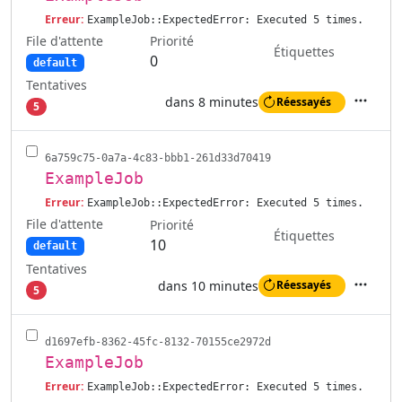
Erreur:
ExampleJob::ExpectedError: Executed 5 times.
File d'attente
Priorité
Étiquettes
0
default
Tentatives
dans 8 minutes
Réessayés
5
Actions
6a759c75-0a7a-4c83-bbb1-261d33d70419
ExampleJob
Erreur:
ExampleJob::ExpectedError: Executed 5 times.
File d'attente
Priorité
Étiquettes
10
default
Tentatives
dans 10 minutes
Réessayés
5
Actions
d1697efb-8362-45fc-8132-70155ce2972d
ExampleJob
Erreur:
ExampleJob::ExpectedError: Executed 5 times.