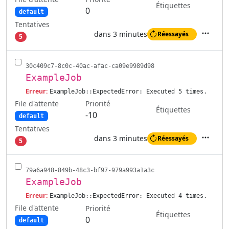
Étiquettes
0
default
Tentatives
dans 3 minutes
Réessayés
5
Actions
30c409c7-8c0c-40ac-afac-ca09e9989d98
ExampleJob
Erreur:
ExampleJob::ExpectedError: Executed 5 times.
File d'attente
Priorité
Étiquettes
-10
default
Tentatives
dans 3 minutes
Réessayés
5
Actions
79a6a948-849b-48c3-bf97-979a993a1a3c
ExampleJob
Erreur:
ExampleJob::ExpectedError: Executed 4 times.
File d'attente
Priorité
Étiquettes
0
default