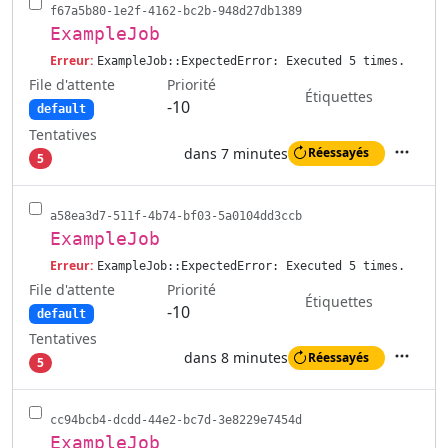
f67a5b80-1e2f-4162-bc2b-948d27db1389
ExampleJob
Erreur:
ExampleJob::ExpectedError: Executed 5 times.
File d'attente
Priorité
Étiquettes
-10
default
Tentatives
dans 7 minutes
Réessayés
5
Actions
a58ea3d7-511f-4b74-bf03-5a0104dd3ccb
ExampleJob
Erreur:
ExampleJob::ExpectedError: Executed 5 times.
File d'attente
Priorité
Étiquettes
-10
default
Tentatives
dans 8 minutes
Réessayés
5
Actions
cc94bcb4-dcdd-44e2-bc7d-3e8229e7454d
ExampleJob