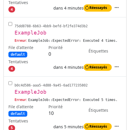
Tentatives
dans 4 minutes
Réessayés
4
Actions
75dd8788-6b63-4bb9-befd-bf2fe374d3b2
ExampleJob
Erreur:
ExampleJob::ExpectedError: Executed 4 times.
File d'attente
Priorité
Étiquettes
0
default
Tentatives
dans 4 minutes
Réessayés
4
Actions
b0c4d586-aaa5-4d88-9a45-6ad177235802
ExampleJob
Erreur:
ExampleJob::ExpectedError: Executed 5 times.
File d'attente
Priorité
Étiquettes
10
default
Tentatives
dans 5 minutes
Réessayés
5
Actions