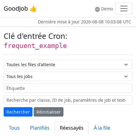
GoodJob 👍
Demo
Dernière mise à jour
2026-08-08 10:03:08 UTC
Clé d'entrée Cron:
frequent_example
Nom de la file d'attente
Nom du job
Étiquette
Rechercher
Réinitialiser
Tous
Planifiés
Réessayés
À la file