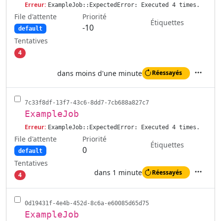
Erreur:
ExampleJob::ExpectedError: Executed 4 times.
File d'attente
Priorité
Étiquettes
-10
default
Tentatives
4
dans moins d'une minute
Réessayés
Actions
7c33f8df-13f7-43c6-8dd7-7cb688a827c7
ExampleJob
Erreur:
ExampleJob::ExpectedError: Executed 4 times.
File d'attente
Priorité
Étiquettes
0
default
Tentatives
dans 1 minute
Réessayés
4
Actions
0d19431f-4e4b-452d-8c6a-e60085d65d75
ExampleJob