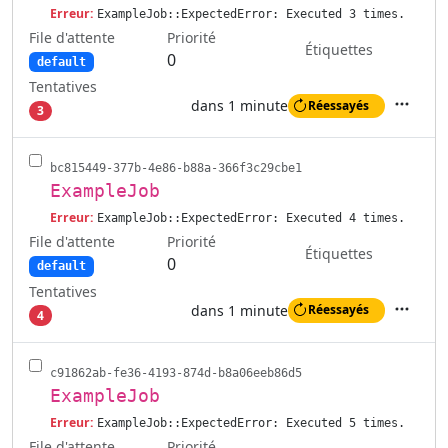
Erreur:
ExampleJob::ExpectedError: Executed 3 times.
File d'attente
Priorité
Étiquettes
0
default
Tentatives
dans 1 minute
Réessayés
3
Actions
bc815449-377b-4e86-b88a-366f3c29cbe1
ExampleJob
Erreur:
ExampleJob::ExpectedError: Executed 4 times.
File d'attente
Priorité
Étiquettes
0
default
Tentatives
dans 1 minute
Réessayés
4
Actions
c91862ab-fe36-4193-874d-b8a06eeb86d5
ExampleJob
Erreur:
ExampleJob::ExpectedError: Executed 5 times.
File d'attente
Priorité