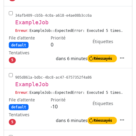
34afb409-cb5b-4c0a-a618-e4ae08b3cc6a
ExampleJob
Erreur:
ExampleJob::ExpectedError: Executed 5 times.
File d'attente
Priorité
Étiquettes
0
default
Tentatives
dans 6 minutes
Réessayés
5
Actions
905d861a-bdbc-4bc8-ac47-6757352f4a86
ExampleJob
Erreur:
ExampleJob::ExpectedError: Executed 5 times.
File d'attente
Priorité
Étiquettes
-10
default
Tentatives
dans 6 minutes
Réessayés
5
Actions