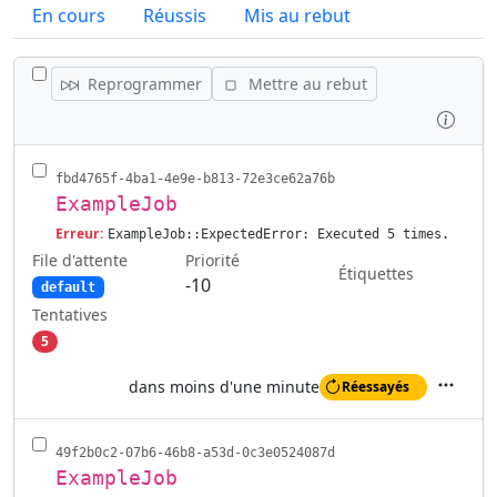
En cours
Réussis
Mis au rebut
SÉLECTIONNER TOUS LES JOBS
Reprogrammer
Mettre au rebut
Inspe
fbd4765f-4ba1-4e9e-b813-72e3ce62a76b
ExampleJob
Erreur:
ExampleJob::ExpectedError: Executed 5 times.
File d'attente
Priorité
Étiquettes
-10
default
Tentatives
5
dans moins d'une minute
Réessayés
Actions
49f2b0c2-07b6-46b8-a53d-0c3e0524087d
ExampleJob