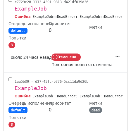
c7729c28-1113-4391-9813-d421df039d36
ExampleJob
Ошибка:
ExampleJob::DeadError: ExampleJob::DeadError
Очередь исполнения
Приоритет
Метки
0
default
Попытки
3
около 24 часа назад
Отменено
Действ
Повторная попытка отменена
1aa5b39f-fd37-45fc-b776-5cc11da9d26b
ExampleJob
Ошибка:
ExampleJob::DeadError: ExampleJob::DeadError
Очередь исполнения
Метки
Приоритет
0
default
dead
Попытки
3