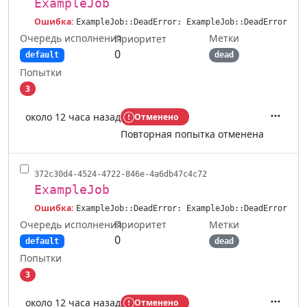
ExampleJob
Ошибка:
ExampleJob::DeadError: ExampleJob::DeadError
Очередь исполнения
Метки
Приоритет
0
default
dead
Попытки
3
около 12 часа назад
Отменено
Действ
Повторная попытка отменена
372c30d4-4524-4722-846e-4a6db47c4c72
ExampleJob
Ошибка:
ExampleJob::DeadError: ExampleJob::DeadError
Очередь исполнения
Метки
Приоритет
0
default
dead
Попытки
3
около 12 часа назад
Отменено