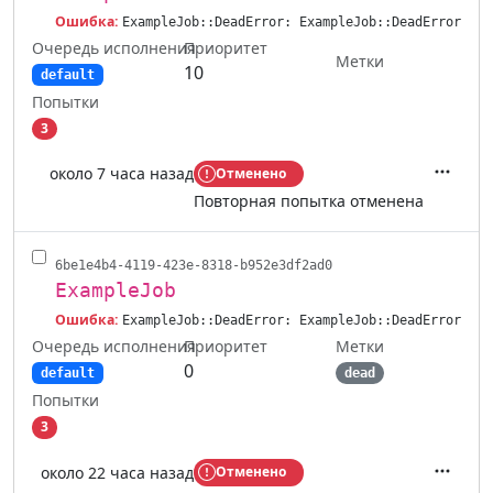
Ошибка:
ExampleJob::DeadError: ExampleJob::DeadError
Очередь исполнения
Приоритет
Метки
10
default
Попытки
3
около 7 часа назад
Отменено
Действ
Повторная попытка отменена
6be1e4b4-4119-423e-8318-b952e3df2ad0
ExampleJob
Ошибка:
ExampleJob::DeadError: ExampleJob::DeadError
Очередь исполнения
Метки
Приоритет
0
default
dead
Попытки
3
около 22 часа назад
Отменено
Действ