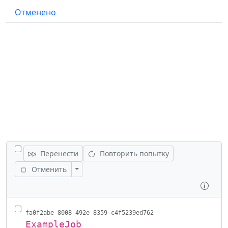
Отменено
ПЕРЕКЛЮЧИТЬ ВСЕ ЗАДАНИЯ
Перенести
Повторить попытку
Переключить действия
Отменить
Осмо
fa0f2abe-8008-492e-8359-c4f5239ed762
ExampleJob