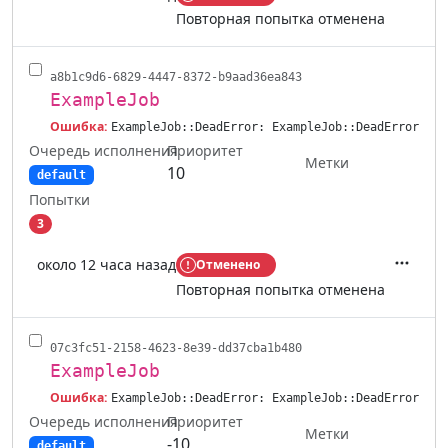
Действ
Повторная попытка отменена
a8b1c9d6-6829-4447-8372-b9aad36ea843
ExampleJob
Ошибка:
ExampleJob::DeadError: ExampleJob::DeadError
Очередь исполнения
Приоритет
Метки
10
default
Попытки
3
около 12 часа назад
Отменено
Действ
Повторная попытка отменена
07c3fc51-2158-4623-8e39-dd37cba1b480
ExampleJob
Ошибка:
ExampleJob::DeadError: ExampleJob::DeadError
Очередь исполнения
Приоритет
Метки
-10
default