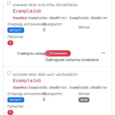
a7de44a6-9b19-4c1b-bf0a-5857d2fd91be
ExampleJob
Ошибка:
ExampleJob::DeadError: ExampleJob::DeadError
Очередь исполнения
Приоритет
Метки
0
default
Попытки
3
3 минуты назад
Отменено
Действ
Повторная попытка отменена
d22cbd96-b644-4b69-aa1f-a427bd18dc53
ExampleJob
Ошибка:
ExampleJob::DeadError: ExampleJob::DeadError
Очередь исполнения
Метки
Приоритет
0
default
dead
Попытки
3