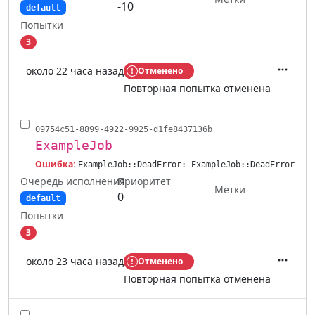
-10
default
Попытки
3
около 22 часа назад
Отменено
Действ
Повторная попытка отменена
09754c51-8899-4922-9925-d1fe8437136b
ExampleJob
Ошибка:
ExampleJob::DeadError: ExampleJob::DeadError
Очередь исполнения
Приоритет
Метки
0
default
Попытки
3
около 23 часа назад
Отменено
Действ
Повторная попытка отменена