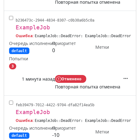
Повторная попытка отменена
b236473c-2944-4834-8307-c0b30a6b5c0a
ExampleJob
Ошибка:
ExampleJob::DeadError: ExampleJob::DeadError
Очередь исполнения
Приоритет
Метки
0
default
Попытки
3
1 минута назад
Отменено
Действ
Повторная попытка отменена
feb39479-7012-4422-9704-dfa82f14ea5b
ExampleJob
Ошибка:
ExampleJob::DeadError: ExampleJob::DeadError
Очередь исполнения
Приоритет
Метки
-10
default