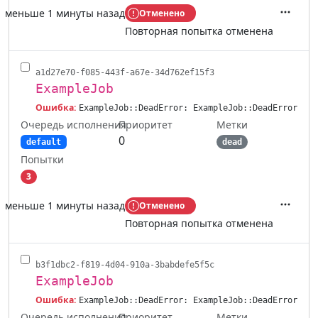
меньше 1 минуты назад
Отменено
Действ
Повторная попытка отменена
a1d27e70-f085-443f-a67e-34d762ef15f3
ExampleJob
Ошибка:
ExampleJob::DeadError: ExampleJob::DeadError
Очередь исполнения
Метки
Приоритет
0
default
dead
Попытки
3
меньше 1 минуты назад
Отменено
Действ
Повторная попытка отменена
b3f1dbc2-f819-4d04-910a-3babdefe5f5c
ExampleJob
Ошибка:
ExampleJob::DeadError: ExampleJob::DeadError
Очередь исполнения
Метки
Приоритет