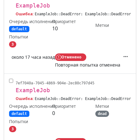
ExampleJob
Ошибка:
ExampleJob::DeadError: ExampleJob::DeadError
Очередь исполнения
Приоритет
Метки
10
default
Попытки
3
около 17 часа назад
Отменено
Действ
Повторная попытка отменена
7ef7040a-7045-4869-904e-2ec80c797d45
ExampleJob
Ошибка:
ExampleJob::DeadError: ExampleJob::DeadError
Очередь исполнения
Метки
Приоритет
0
default
dead
Попытки
3