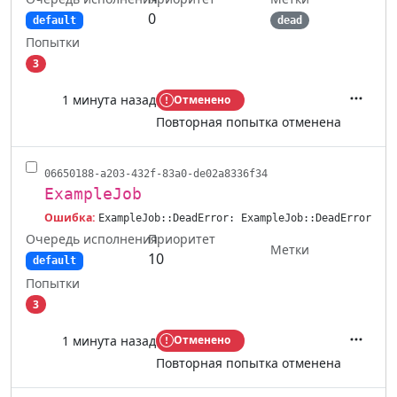
0
default
dead
Попытки
3
1 минута назад
Отменено
Действ
Повторная попытка отменена
06650188-a203-432f-83a0-de02a8336f34
ExampleJob
Ошибка:
ExampleJob::DeadError: ExampleJob::DeadError
Очередь исполнения
Приоритет
Метки
10
default
Попытки
3
1 минута назад
Отменено
Действ
Повторная попытка отменена