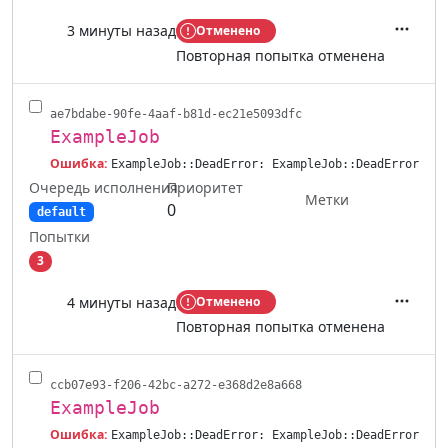
3 минуты назад
Отменено
Действ
Повторная попытка отменена
ae7bdabe-90fe-4aaf-b81d-ec21e5093dfc
ExampleJob
Ошибка:
ExampleJob::DeadError: ExampleJob::DeadError
Очередь исполнения
Приоритет
Метки
0
default
Попытки
3
4 минуты назад
Отменено
Действ
Повторная попытка отменена
ccb07e93-f206-42bc-a272-e368d2e8a668
ExampleJob
Ошибка:
ExampleJob::DeadError: ExampleJob::DeadError