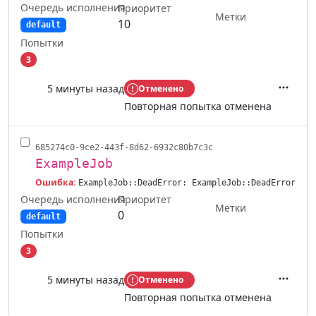
Очередь исполнения
Приоритет
Метки
10
default
Попытки
3
5 минуты назад
Отменено
Действ
Повторная попытка отменена
685274c0-9ce2-443f-8d62-6932c80b7c3c
ExampleJob
Ошибка:
ExampleJob::DeadError: ExampleJob::DeadError
Очередь исполнения
Приоритет
Метки
0
default
Попытки
3
5 минуты назад
Отменено
Действ
Повторная попытка отменена