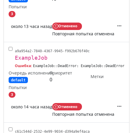
Попытки
3
около 13 часа назад
Отменено
Действ
Повторная попытка отменена
a9a954a2-7840-4367-9945-f992b676f40c
ExampleJob
Ошибка:
ExampleJob::DeadError: ExampleJob::DeadError
Очередь исполнения
Приоритет
Метки
0
default
Попытки
3
около 14 часа назад
Отменено
Действ
Повторная попытка отменена
c61c544d-2532-4e99-9034-d394a9ef4aca