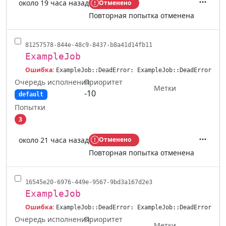
около 19 часа назад
Отменено
Действ
Повторная попытка отменена
81257578-844e-48c9-8437-b8a41d14fb11
ExampleJob
Ошибка:
ExampleJob::DeadError: ExampleJob::DeadError
Очередь исполнения
Приоритет
Метки
-10
default
Попытки
3
около 21 часа назад
Отменено
Действ
Повторная попытка отменена
16545e20-6976-449e-9567-9bd3a167d2e3
ExampleJob
Ошибка:
ExampleJob::DeadError: ExampleJob::DeadError
Очередь исполнения
Приоритет
Метки