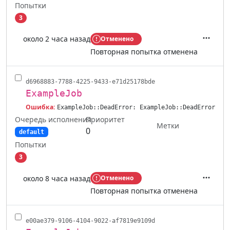
Попытки
3
около 2 часа назад
Отменено
Действ
Повторная попытка отменена
d6968883-7788-4225-9433-e71d25178bde
ExampleJob
Ошибка:
ExampleJob::DeadError: ExampleJob::DeadError
Очередь исполнения
Приоритет
Метки
0
default
Попытки
3
около 8 часа назад
Отменено
Действ
Повторная попытка отменена
e00ae379-9106-4104-9022-af7819e9109d