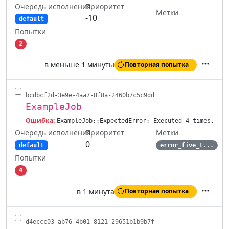
Очередь исполнения
Приоритет
Метки
-10
default
Попытки
2
в меньше 1 минуты
Повторная попытка
Действ
bcdbcf2d-3e9e-4aa7-8f8a-2460b7c5c9dd
ExampleJob
Ошибка:
ExampleJob::ExpectedError: Executed 4 times.
Очередь исполнения
Метки
Приоритет
0
default
error_five_t...
Попытки
4
в 1 минута
Повторная попытка
Действ
d4eccc03-ab76-4b01-8121-29651b1b9b7f