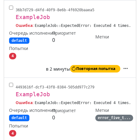
36b7d729-d4fd-40f9-8e6b-4f6920baaea5
ExampleJob
Ошибка:
ExampleJob::ExpectedError: Executed 4 times.
Очередь исполнения
Приоритет
Метки
0
default
Попытки
4
в 2 минуты
Повторная попытка
Действ
4493616f-dcf3-43f8-8384-505dd977c279
ExampleJob
Ошибка:
ExampleJob::ExpectedError: Executed 4 times.
Очередь исполнения
Метки
Приоритет
0
default
error_five_t...
Попытки
4