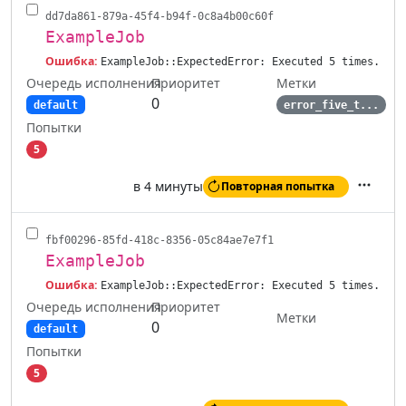
dd7da861-879a-45f4-b94f-0c8a4b00c60f
ExampleJob
Ошибка:
ExampleJob::ExpectedError: Executed 5 times.
Очередь исполнения
Метки
Приоритет
0
default
error_five_t...
Попытки
5
в 4 минуты
Повторная попытка
Действ
fbf00296-85fd-418c-8356-05c84ae7e7f1
ExampleJob
Ошибка:
ExampleJob::ExpectedError: Executed 5 times.
Очередь исполнения
Приоритет
Метки
0
default
Попытки
5