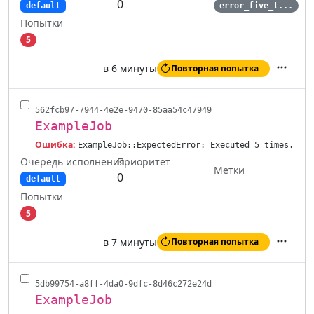
0
default
error_five_t...
Попытки
5
в 6 минуты
Повторная попытка
Действ
562fcb97-7944-4e2e-9470-85aa54c47949
ExampleJob
Ошибка:
ExampleJob::ExpectedError: Executed 5 times.
Очередь исполнения
Приоритет
Метки
0
default
Попытки
5
в 7 минуты
Повторная попытка
Действ
5db99754-a8ff-4da0-9dfc-8d46c272e24d
ExampleJob