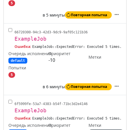
5
в 5 минуты
Повторная попытка
Действ
66720300-94c3-42d3-9dc9-9af05c121b36
ExampleJob
Ошибка:
ExampleJob::ExpectedError: Executed 5 times.
Очередь исполнения
Приоритет
Метки
-10
default
Попытки
5
в 6 минуты
Повторная попытка
Действ
6f5999fe-53a7-4383-b54f-71bc3d2e4146
ExampleJob
Ошибка:
ExampleJob::ExpectedError: Executed 5 times.
Очередь исполнения
Метки
Приоритет