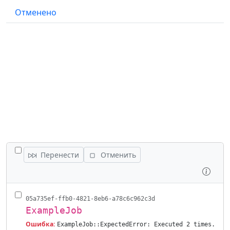
Отменено
ПЕРЕКЛЮЧИТЬ ВСЕ ЗАДАНИЯ
Перенести
Отменить
Осмо
05a735ef-ffb0-4821-8eb6-a78c6c962c3d
ExampleJob
Ошибка:
ExampleJob::ExpectedError: Executed 2 times.