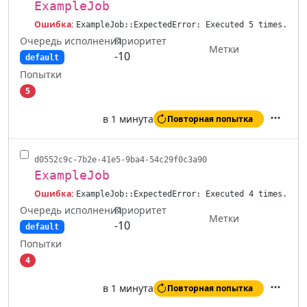
ExampleJob
Ошибка:
ExampleJob::ExpectedError: Executed 5 times.
Очередь исполнения
Приоритет
Метки
-10
default
Попытки
5
в 1 минута
Повторная попытка
Действ
d0552c9c-7b2e-41e5-9ba4-54c29f0c3a90
ExampleJob
Ошибка:
ExampleJob::ExpectedError: Executed 4 times.
Очередь исполнения
Приоритет
Метки
-10
default
Попытки
4
в 1 минута
Повторная попытка
Действ