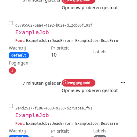
Acties
Opnieuw proberen gestopt
d3795562-6aa4-4192-b02e-d12cb06f193f
ExampleJob
Fout:
ExampleJob::DeadError: ExampleJob::DeadError
Wachtrij
Prioriteit
Labels
10
default
Pogingen
3
7 minuten geleden
weggegooid
Acties
Opnieuw proberen gestopt
2e4d2517-f106-4633-9330-b275abae1f91
ExampleJob
Fout:
ExampleJob::DeadError: ExampleJob::DeadError
Wachtrij
Labels
Prioriteit