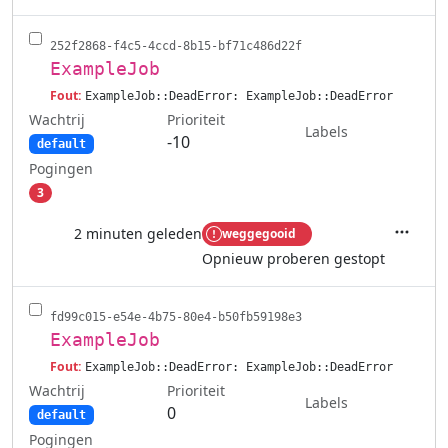
252f2868-f4c5-4ccd-8b15-bf71c486d22f
ExampleJob
Fout:
ExampleJob::DeadError: ExampleJob::DeadError
Wachtrij
Prioriteit
Labels
-10
default
Pogingen
3
2 minuten geleden
weggegooid
Acties
Opnieuw proberen gestopt
fd99c015-e54e-4b75-80e4-b50fb59198e3
ExampleJob
Fout:
ExampleJob::DeadError: ExampleJob::DeadError
Wachtrij
Prioriteit
Labels
0
default
Pogingen