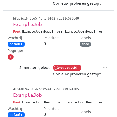
Opnieuw proberen gestopt
b8ae3d16-9be5-4af1-9f02-c1e11c036e49
ExampleJob
Fout:
ExampleJob::DeadError: ExampleJob::DeadError
Wachtrij
Labels
Prioriteit
0
default
dead
Pogingen
3
5 minuten geleden
weggegooid
Acties
Opnieuw proberen gestopt
df6f4879-b814-4692-9fca-0fc799daf885
ExampleJob
Fout:
ExampleJob::DeadError: ExampleJob::DeadError
Wachtrij
Prioriteit
Labels
0
default