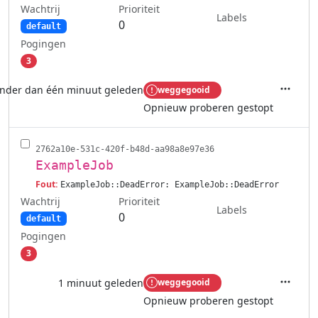
Wachtrij
Prioriteit
Labels
0
default
Pogingen
3
nder dan één minuut geleden
weggegooid
Acties
Opnieuw proberen gestopt
2762a10e-531c-420f-b48d-aa98a8e97e36
ExampleJob
Fout:
ExampleJob::DeadError: ExampleJob::DeadError
Wachtrij
Prioriteit
Labels
0
default
Pogingen
3
1 minuut geleden
weggegooid
Acties
Opnieuw proberen gestopt