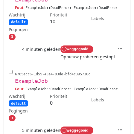
Fout:
ExampleJob::DeadError: ExampleJob::DeadError
Wachtrij
Prioriteit
Labels
10
default
Pogingen
3
4 minuten geleden
weggegooid
Acties
Opnieuw proberen gestopt
6765ecc6-1d55-43a4-83de-bfd4c395730c
ExampleJob
Fout:
ExampleJob::DeadError: ExampleJob::DeadError
Wachtrij
Prioriteit
Labels
0
default
Pogingen
3
5 minuten geleden
weggegooid
Acties