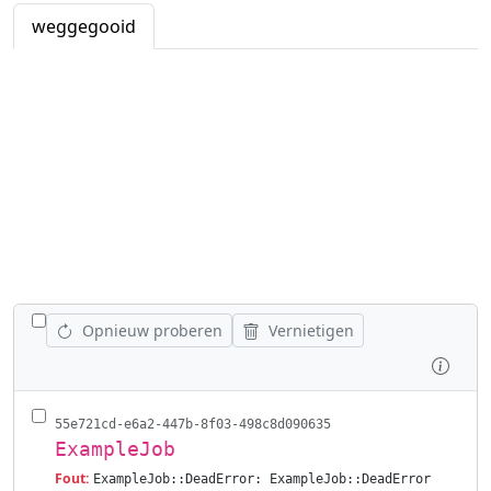
weggegooid
WISSEL ALLE VACATURES AF
Opnieuw proberen
Vernietigen
Inspe
55e721cd-e6a2-447b-8f03-498c8d090635
ExampleJob
Fout:
ExampleJob::DeadError: ExampleJob::DeadError