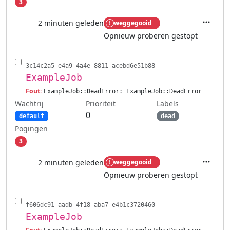
3
2 minuten geleden
weggegooid
Acties
Opnieuw proberen gestopt
3c14c2a5-e4a9-4a4e-8811-acebd6e51b88
ExampleJob
Fout:
ExampleJob::DeadError: ExampleJob::DeadError
Wachtrij
Labels
Prioriteit
0
default
dead
Pogingen
3
2 minuten geleden
weggegooid
Acties
Opnieuw proberen gestopt
f606dc91-aadb-4f18-aba7-e4b1c3720460
ExampleJob