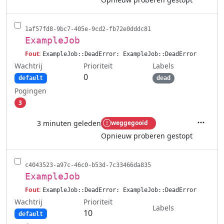
1af57fd8-9bc7-405e-9cd2-fb72e0dddc81
ExampleJob
Fout:
ExampleJob::DeadError: ExampleJob::DeadError
Wachtrij
Labels
Prioriteit
0
default
dead
Pogingen
3
3 minuten geleden
weggegooid
Acties
Opnieuw proberen gestopt
c4043523-a97c-46c0-b53d-7c33466da835
ExampleJob
Fout:
ExampleJob::DeadError: ExampleJob::DeadError
Wachtrij
Prioriteit
Labels
10
default