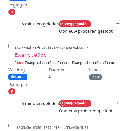
Pogingen
3
5 minuten geleden
weggegooid
Acties
Opnieuw proberen gestopt
ab9224ad-58f0-49ff-adc8-4e092add425b
ExampleJob
Fout:
ExampleJob::DeadError: ExampleJob::DeadError
Wachtrij
Labels
Prioriteit
0
default
dead
Pogingen
3
5 minuten geleden
weggegooid
Acties
Opnieuw proberen gestopt
a8305e5e-9156-4277-9f34-d55e445e1b84