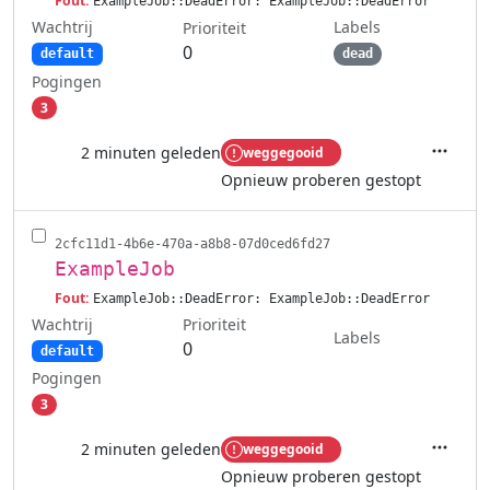
Fout:
ExampleJob::DeadError: ExampleJob::DeadError
Wachtrij
Labels
Prioriteit
0
default
dead
Pogingen
3
2 minuten geleden
weggegooid
Acties
Opnieuw proberen gestopt
2cfc11d1-4b6e-470a-a8b8-07d0ced6fd27
ExampleJob
Fout:
ExampleJob::DeadError: ExampleJob::DeadError
Wachtrij
Prioriteit
Labels
0
default
Pogingen
3
2 minuten geleden
weggegooid
Acties
Opnieuw proberen gestopt