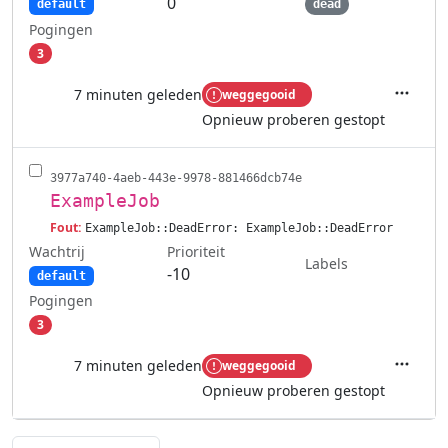
0
default
dead
Pogingen
3
7 minuten geleden
weggegooid
Acties
Opnieuw proberen gestopt
3977a740-4aeb-443e-9978-881466dcb74e
ExampleJob
Fout:
ExampleJob::DeadError: ExampleJob::DeadError
Wachtrij
Prioriteit
Labels
-10
default
Pogingen
3
7 minuten geleden
weggegooid
Acties
Opnieuw proberen gestopt