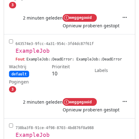
3
2 minuten geleden
weggegooid
Acties
Opnieuw proberen gestopt
643574e3-9fcc-4a31-954c-3fd4dc87f61f
ExampleJob
Fout:
ExampleJob::DeadError: ExampleJob::DeadError
Wachtrij
Prioriteit
Labels
10
default
Pogingen
3
2 minuten geleden
weggegooid
Acties
Opnieuw proberen gestopt
738ba3f8-91ce-4f98-8703-4bd876f0a988
ExampleJob