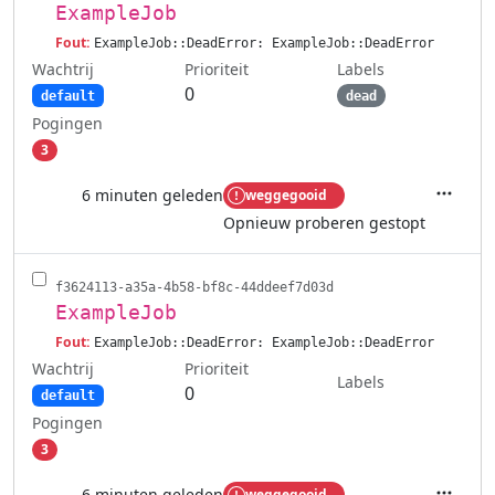
ExampleJob
Fout:
ExampleJob::DeadError: ExampleJob::DeadError
Wachtrij
Labels
Prioriteit
0
default
dead
Pogingen
3
6 minuten geleden
weggegooid
Acties
Opnieuw proberen gestopt
f3624113-a35a-4b58-bf8c-44ddeef7d03d
ExampleJob
Fout:
ExampleJob::DeadError: ExampleJob::DeadError
Wachtrij
Prioriteit
Labels
0
default
Pogingen
3
6 minuten geleden
weggegooid