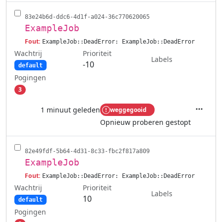
83e24b6d-ddc6-4d1f-a024-36c770620065
ExampleJob
Fout:
ExampleJob::DeadError: ExampleJob::DeadError
Wachtrij
Prioriteit
Labels
-10
default
Pogingen
3
1 minuut geleden
weggegooid
Acties
Opnieuw proberen gestopt
82e49fdf-5b64-4d31-8c33-fbc2f817a809
ExampleJob
Fout:
ExampleJob::DeadError: ExampleJob::DeadError
Wachtrij
Prioriteit
Labels
10
default
Pogingen