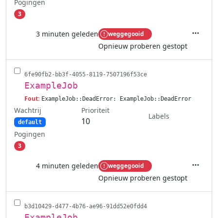
Pogingen
3
3 minuten geleden
weggegooid
Acties
Opnieuw proberen gestopt
6fe90fb2-bb3f-4055-8119-7507196f53ce
ExampleJob
Fout:
ExampleJob::DeadError: ExampleJob::DeadError
Wachtrij
Prioriteit
Labels
10
default
Pogingen
3
4 minuten geleden
weggegooid
Acties
Opnieuw proberen gestopt
b3d10429-d477-4b76-ae96-91dd52e0fdd4
ExampleJob