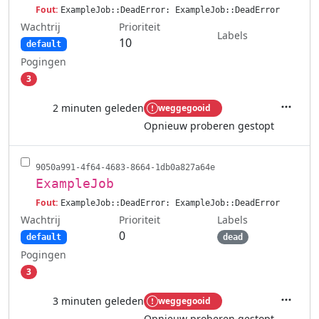
Fout:
ExampleJob::DeadError: ExampleJob::DeadError
Wachtrij
Prioriteit
Labels
10
default
Pogingen
3
2 minuten geleden
weggegooid
Acties
Opnieuw proberen gestopt
9050a991-4f64-4683-8664-1db0a827a64e
ExampleJob
Fout:
ExampleJob::DeadError: ExampleJob::DeadError
Wachtrij
Labels
Prioriteit
0
default
dead
Pogingen
3
3 minuten geleden
weggegooid
Acties
Opnieuw proberen gestopt