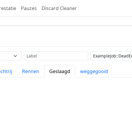
restatie
Pauzes
Discard Cleaner
Label
Zoekopdracht
chtrij
Rennen
Geslaagd
weggegooid