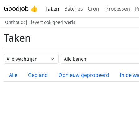
GoodJob 👍
Taken
Batches
Cron
Processen
P
Onthoud: jij levert ook goed werk!
Taken
Wachtrij naam
Taak naam
Alle
Gepland
Opnieuw geprobeerd
In de wa