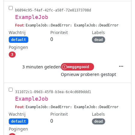
b6894c95-f4af-42fc-a58f-72e81373708d
ExampleJob
Fout:
ExampleJob::DeadError: ExampleJob::DeadError
Wachtrij
Labels
Prioriteit
0
default
dead
Pogingen
3
3 minuten geleden
weggegooid
Acties
Opnieuw proberen gestopt
311072c1-09d3-45f8-b3ea-6c4cd689ddd1
ExampleJob
Fout:
ExampleJob::DeadError: ExampleJob::DeadError
Wachtrij
Labels
Prioriteit
0
default
dead
Pogingen