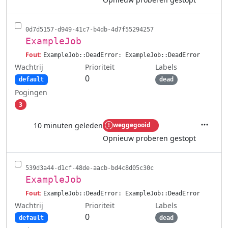
0d7d5157-d949-41c7-b4db-4d7f55294257
ExampleJob
Fout:
ExampleJob::DeadError: ExampleJob::DeadError
Wachtrij
Labels
Prioriteit
0
default
dead
Pogingen
3
10 minuten geleden
weggegooid
Acties
Opnieuw proberen gestopt
539d3a44-d1cf-48de-aacb-bd4c8d05c30c
ExampleJob
Fout:
ExampleJob::DeadError: ExampleJob::DeadError
Wachtrij
Labels
Prioriteit
0
default
dead