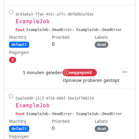
dc43a6a3-f7ae-441c-a77c-dbfb092a782e
ExampleJob
Fout:
ExampleJob::DeadError: ExampleJob::DeadError
Wachtrij
Labels
Prioriteit
0
default
dead
Pogingen
3
5 minuten geleden
weggegooid
Acties
Opnieuw proberen gestopt
5aa7a4d0-12c3-4f20-b0bf-5be1af768724
ExampleJob
Fout:
ExampleJob::DeadError: ExampleJob::DeadError
Wachtrij
Labels
Prioriteit
0
default
dead
Pogingen