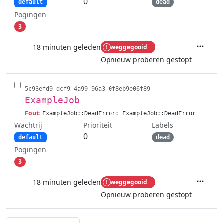
0
default
dead
Pogingen
3
18 minuten geleden
weggegooid
Acties
Opnieuw proberen gestopt
5c93efd9-dcf9-4a99-96a3-0f8eb9e06f89
ExampleJob
Fout:
ExampleJob::DeadError: ExampleJob::DeadError
Wachtrij
Labels
Prioriteit
0
default
dead
Pogingen
3
18 minuten geleden
weggegooid
Acties
Opnieuw proberen gestopt