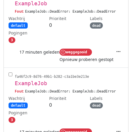
ExampleJob
Fout:
ExampleJob::DeadError: ExampleJob::DeadError
Wachtrij
Labels
Prioriteit
0
default
dead
Pogingen
3
17 minuten geleden
weggegooid
Acties
Opnieuw proberen gestopt
fa46f2c9-8d76-49b1-b282-c3a1be3e213e
ExampleJob
Fout:
ExampleJob::DeadError: ExampleJob::DeadError
Wachtrij
Labels
Prioriteit
0
default
dead
Pogingen
3
17 minuten geleden
weggegooid