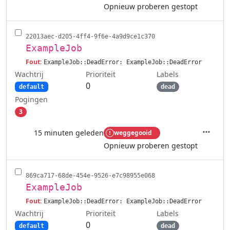
Opnieuw proberen gestopt
22013aec-d205-4ff4-9f6e-4a9d9ce1c370
ExampleJob
Fout:
ExampleJob::DeadError: ExampleJob::DeadError
Wachtrij
Labels
Prioriteit
0
default
dead
Pogingen
3
15 minuten geleden
weggegooid
Acties
Opnieuw proberen gestopt
869ca717-68de-454e-9526-e7c98955e068
ExampleJob
Fout:
ExampleJob::DeadError: ExampleJob::DeadError
Wachtrij
Labels
Prioriteit
0
default
dead