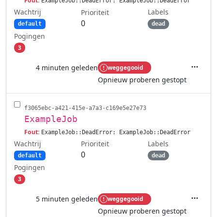
Fout:
ExampleJob::DeadError: ExampleJob::DeadError
Wachtrij
Labels
Prioriteit
0
default
dead
Pogingen
3
4 minuten geleden
weggegooid
Acties
Opnieuw proberen gestopt
f3065ebc-a421-415e-a7a3-c169e5e27e73
ExampleJob
Fout:
ExampleJob::DeadError: ExampleJob::DeadError
Wachtrij
Labels
Prioriteit
0
default
dead
Pogingen
3
5 minuten geleden
weggegooid
Acties
Opnieuw proberen gestopt