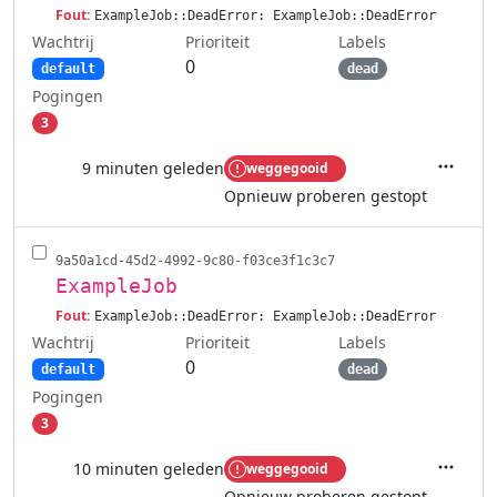
Fout:
ExampleJob::DeadError: ExampleJob::DeadError
Wachtrij
Labels
Prioriteit
0
default
dead
Pogingen
3
9 minuten geleden
weggegooid
Acties
Opnieuw proberen gestopt
9a50a1cd-45d2-4992-9c80-f03ce3f1c3c7
ExampleJob
Fout:
ExampleJob::DeadError: ExampleJob::DeadError
Wachtrij
Labels
Prioriteit
0
default
dead
Pogingen
3
10 minuten geleden
weggegooid
Acties
Opnieuw proberen gestopt