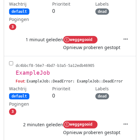
Wachtrij
Labels
Prioriteit
0
default
dead
Pogingen
3
1 minuut geleden
weggegooid
Acties
Opnieuw proberen gestopt
dc4bbcf8-56e7-4bd7-b3a5-5a12edb46905
ExampleJob
Fout:
ExampleJob::DeadError: ExampleJob::DeadError
Wachtrij
Labels
Prioriteit
0
default
dead
Pogingen
3
2 minuten geleden
weggegooid
Acties
Opnieuw proberen gestopt