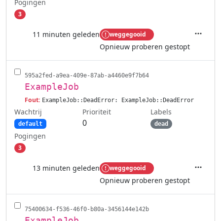
Pogingen
3
11 minuten geleden
weggegooid
Acties
Opnieuw proberen gestopt
595a2fed-a9ea-409e-87ab-a4460e9f7b64
ExampleJob
Fout:
ExampleJob::DeadError: ExampleJob::DeadError
Wachtrij
Labels
Prioriteit
0
default
dead
Pogingen
3
13 minuten geleden
weggegooid
Acties
Opnieuw proberen gestopt
75400634-f536-46f0-b80a-3456144e142b
ExampleJob