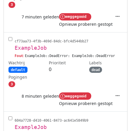
3
7 minuten geleden
weggegooid
Acties
Opnieuw proberen gestopt
cf73aa73-4f3b-469d-84dc-bfc4d544bb27
ExampleJob
Fout:
ExampleJob::DeadError: ExampleJob::DeadError
Wachtrij
Labels
Prioriteit
0
default
dead
Pogingen
3
8 minuten geleden
weggegooid
Acties
Opnieuw proberen gestopt
604a7728-d410-4061-8473-ac641e5849b9
ExampleJob