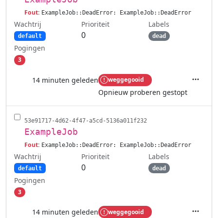
Fout:
ExampleJob::DeadError: ExampleJob::DeadError
Wachtrij
Labels
Prioriteit
0
default
dead
Pogingen
3
14 minuten geleden
weggegooid
Acties
Opnieuw proberen gestopt
53e91717-4d62-4f47-a5cd-5136a011f232
ExampleJob
Fout:
ExampleJob::DeadError: ExampleJob::DeadError
Wachtrij
Labels
Prioriteit
0
default
dead
Pogingen
3
14 minuten geleden
weggegooid
Acties