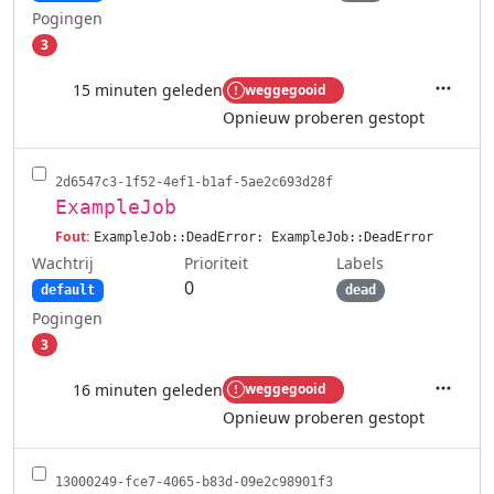
Pogingen
3
15 minuten geleden
weggegooid
Acties
Opnieuw proberen gestopt
2d6547c3-1f52-4ef1-b1af-5ae2c693d28f
ExampleJob
Fout:
ExampleJob::DeadError: ExampleJob::DeadError
Wachtrij
Labels
Prioriteit
0
default
dead
Pogingen
3
16 minuten geleden
weggegooid
Acties
Opnieuw proberen gestopt
13000249-fce7-4065-b83d-09e2c98901f3