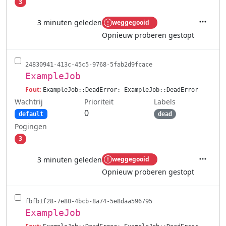
3
3 minuten geleden
weggegooid
Acties
Opnieuw proberen gestopt
24830941-413c-45c5-9768-5fab2d9fcace
ExampleJob
Fout:
ExampleJob::DeadError: ExampleJob::DeadError
Wachtrij
Labels
Prioriteit
0
default
dead
Pogingen
3
3 minuten geleden
weggegooid
Acties
Opnieuw proberen gestopt
fbfb1f28-7e80-4bcb-8a74-5e8daa596795
ExampleJob