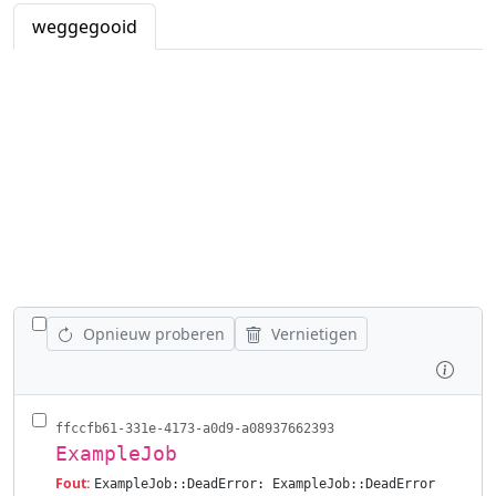
weggegooid
WISSEL ALLE VACATURES AF
Opnieuw proberen
Vernietigen
Inspe
ffccfb61-331e-4173-a0d9-a08937662393
ExampleJob
Fout:
ExampleJob::DeadError: ExampleJob::DeadError