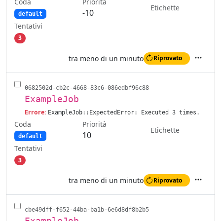
Coda
Priorità
Etichette
-10
default
Tentativi
3
tra meno di un minuto
Riprovato
Azioni
0682502d-cb2c-4668-83c6-086edbf96c88
ExampleJob
Errore:
ExampleJob::ExpectedError: Executed 3 times.
Coda
Priorità
Etichette
10
default
Tentativi
3
tra meno di un minuto
Riprovato
Azioni
cbe49dff-f652-44ba-ba1b-6e6d8df8b2b5
ExampleJob