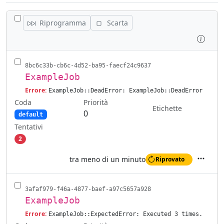
ATTIVA/DISATTIVA TUTTI I JOB
Riprogramma
Scarta
Ispez
8bc6c33b-cb6c-4d52-ba95-faecf24c9637
ExampleJob
Errore:
ExampleJob::DeadError: ExampleJob::DeadError
Coda
Priorità
Etichette
0
default
Tentativi
2
tra meno di un minuto
Riprovato
Azioni
3afaf979-f46a-4877-baef-a97c5657a928
ExampleJob
Errore:
ExampleJob::ExpectedError: Executed 3 times.