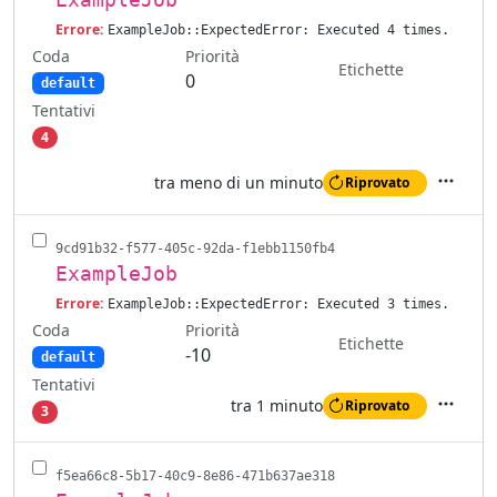
Errore:
ExampleJob::ExpectedError: Executed 4 times.
Coda
Priorità
Etichette
0
default
Tentativi
4
tra meno di un minuto
Riprovato
Azioni
9cd91b32-f577-405c-92da-f1ebb1150fb4
ExampleJob
Errore:
ExampleJob::ExpectedError: Executed 3 times.
Coda
Priorità
Etichette
-10
default
Tentativi
tra 1 minuto
Riprovato
3
Azioni
f5ea66c8-5b17-40c9-8e86-471b637ae318