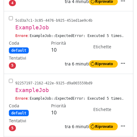
tra 4 minuti
Riprovato
4
Azioni
5cd3a7c1-3c85-4476-b925-451ed1ae9c4b
ExampleJob
Errore:
ExampleJob::ExpectedError: Executed 5 times.
Coda
Priorità
Etichette
10
default
Tentativi
tra 6 minuti
Riprovato
5
Azioni
92257197-2162-422e-9325-d9a065559bd9
ExampleJob
Errore:
ExampleJob::ExpectedError: Executed 5 times.
Coda
Priorità
Etichette
10
default
Tentativi
tra 6 minuti
Riprovato
5
Azioni