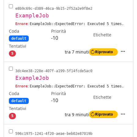
e8b9c69c-d389-46ca-9b15-2f52a2e9f8e2
ExampleJob
Errore:
ExampleJob::ExpectedError: Executed 5 times.
Coda
Priorità
Etichette
-10
default
Tentativi
tra 7 minuti
Riprovato
5
Azioni
3dc4ee38-228e-407f-a199-5f14fcde5ac0
ExampleJob
Errore:
ExampleJob::ExpectedError: Executed 5 times.
Coda
Priorità
Etichette
-10
default
Tentativi
tra 9 minuti
Riprovato
5
Azioni
596c1975-1241-4f20-aeae-beb02e87019b