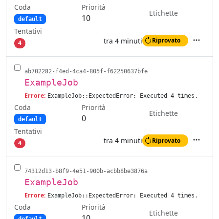
Coda
Priorità
Etichette
10
default
Tentativi
tra 4 minuti
Riprovato
4
Azioni
ab702282-f4ed-4ca4-805f-f62250637bfe
ExampleJob
Errore:
ExampleJob::ExpectedError: Executed 4 times.
Coda
Priorità
Etichette
0
default
Tentativi
tra 4 minuti
Riprovato
4
Azioni
74312d13-b8f9-4e51-900b-acbb8be3876a
ExampleJob
Errore:
ExampleJob::ExpectedError: Executed 4 times.
Coda
Priorità
Etichette
10