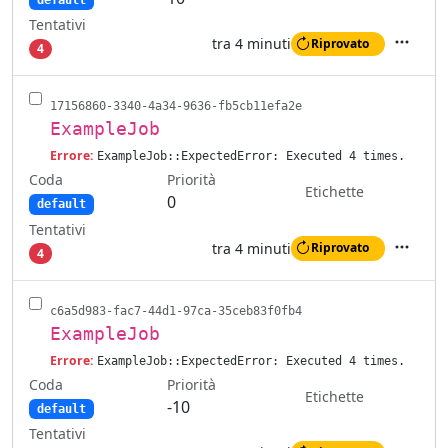
default
Tentativi
tra 4 minuti
Riprovato
4
Azioni
17156860-3340-4a34-9636-fb5cb11efa2e
ExampleJob
Errore:
ExampleJob::ExpectedError: Executed 4 times.
Coda
Priorità
Etichette
0
default
Tentativi
tra 4 minuti
Riprovato
4
Azioni
c6a5d983-fac7-44d1-97ca-35ceb83f0fb4
ExampleJob
Errore:
ExampleJob::ExpectedError: Executed 4 times.
Coda
Priorità
Etichette
-10
default
Tentativi